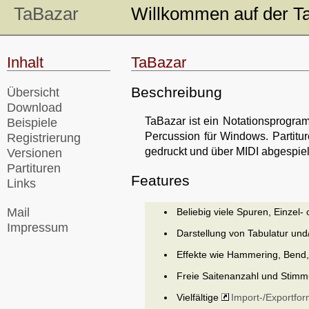
TaBazar
Willkommen auf der 
Inhalt
TaBazar
Beschreibung
Übersicht
Download
TaBazar ist ein Notationsprogram
Beispiele
Percussion für Windows. Partitur
Registrierung
gedruckt und über MIDI abgespiel
Versionen
Partituren
Features
Links
Mail
Beliebig viele Spuren, Einzel
Impressum
Darstellung von Tabulatur und
Effekte wie Hammering, Bend, S
Freie Saitenanzahl und Stim
Vielfältige
Import-/Exportfo