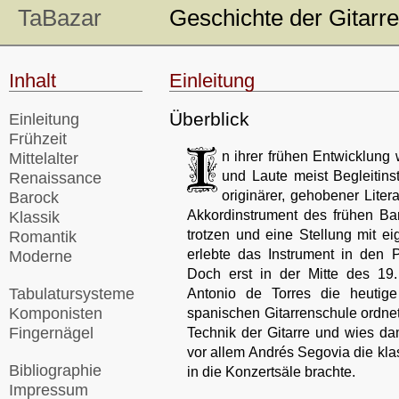
TaBazar
Geschichte der Gitarre
Inhalt
Einleitung
Überblick
Einleitung
Frühzeit
n ihrer frühen Entwicklung
Mittelalter
und Laute meist Begleitins
Renaissance
originärer, gehobener Liter
Barock
Akkordinstrument des frühen Bar
Klassik
trotzen und eine Stellung mit ei
Romantik
erlebte das Instrument in den 
Moderne
Doch erst in der Mitte des 19. 
Tabulatursysteme
Antonio de Torres die heutig
Komponisten
spanischen Gitarrenschule ordnet
Fingernägel
Technik der Gitarre und wies da
vor allem Andrés Segovia die kla
Bibliographie
in die Konzertsäle brachte.
Impressum