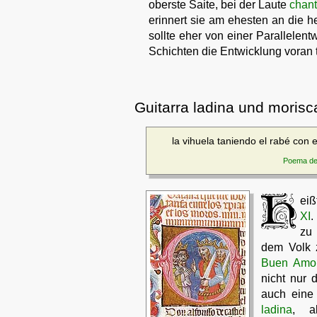
oberste Saite, bei der Laute
chant
erinnert sie am ehesten an die heu
sollte eher von einer Parallelen
Schichten die Entwicklung voran tr
Guitarra ladina und morisc
la vihuela taniendo el rabé con e
Poema de 
eiß
XI
.
zu 
dem Volk 
Buen Amo
nicht nur 
auch ein
ladina
, a