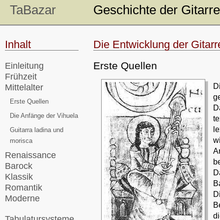
TaBazar
Geschichte der Gitarre
Inhalt
Die Entwicklung der Gitarr
Erste Quellen
Einleitung
Frühzeit
Di
Mittelalter
g
Erste Quellen
D
Die Anfänge der Vihuela
t
l
Guitarra ladina und
w
morisca
A
Renaissance
b
Barock
D
Klassik
B
Romantik
D
Moderne
B
d
Tabulatursysteme