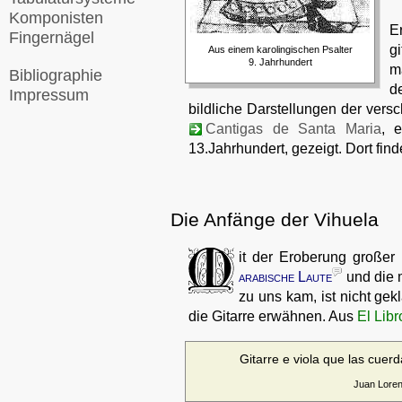
Komponisten
E
Fingernägel
g
Aus einem karolingischen Psalter
9. Jahrhundert
m
Bibliographie
d
Impressum
bildliche Darstellungen der versc
Cantigas de Santa Maria
, 
13.Jahrhundert, gezeigt. Dort fin
Die Anfänge der Vihuela
it der Eroberung großer
arabische Laute
und die 
zu uns kam, ist nicht gekl
die Gitarre erwähnen. Aus
El Libr
Gitarre e viola que las cuerd
Juan Loren