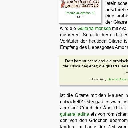
lateinisch
beschriebe
Poema de Alfonso XI
eine arab
1348
der Gitarre
wird die
Guitarra morisca
mit ova
mehreren Schalllöchern darges
Vorläufer der heutigen Gitarre 
Empfang des Liebesgottes Amor 
Dort kommt schreiend die arabisch
die Trisca begleitet; die guitarra l
[.
Juan Ruiz,
Libro de Buen 
Ist die Gitarre mit den Mauren
entwickelt? Oder gab es zwei In
aber auf Grund der Ähnlichkei
guitarra ladina
als von römischen
den von den Griechen übernomm
fanden. Im Laufe der Zeit wur