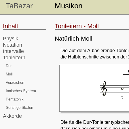
TaBazar
Musikon
Inhalt
Tonleitern - Moll
Natürlich Moll
Physik
Notation
Die auf dem A basierende Tonleite
Intervalle
die Halbtonschritte zwischen der 2
Tonleitern
Dur
Moll
Vorzeichen
Ionisches System
Pentatonik
Sonstige Skalen
Akkorde
Die für die Dur-Tonleiter typische
dass sich bei einer um eine Quint