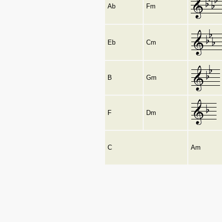
Ab
Fm
Eb
Cm
B
Gm
F
Dm
C
Am