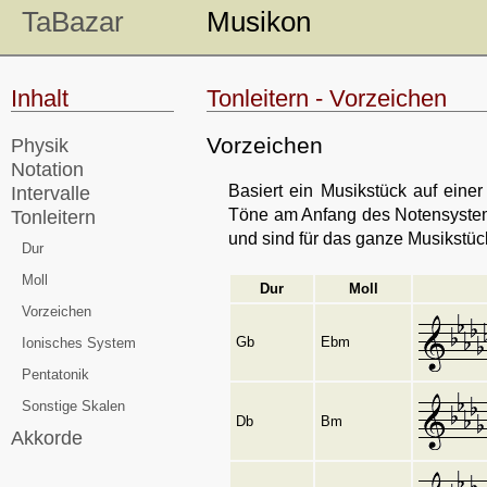
TaBazar
Musikon
Inhalt
Tonleitern - Vorzeichen
Vorzeichen
Physik
Notation
Basiert ein Musikstück auf eine
Intervalle
Töne am Anfang des Notensystems
Tonleitern
und sind für das ganze Musikstück
Dur
Moll
Dur
Moll
Vorzeichen
Gb
Ebm
Ionisches System
Pentatonik
Sonstige Skalen
Db
Bm
Akkorde