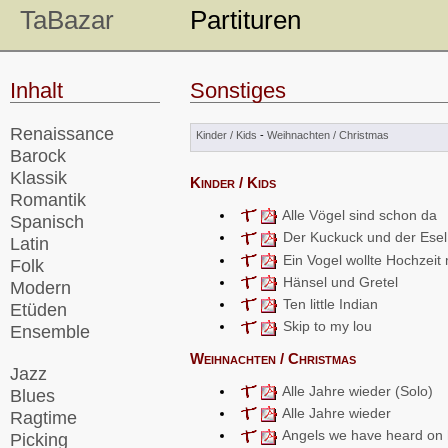
TaBazar
Partituren
Inhalt
Sonstiges
Renaissance
Kinder / Kids
-
Weihnachten / Christmas
Barock
Klassik
Kinder / Kids
Romantik
Alle Vögel sind schon da
Spanisch
Der Kuckuck und der Esel
Latin
Ein Vogel wollte Hochzei
Folk
Hänsel und Gretel
Modern
Ten little Indian
Etüden
Skip to my lou
Ensemble
Weihnachten / Christmas
Jazz
Alle Jahre wieder (Solo)
Blues
Alle Jahre wieder
Ragtime
Angels we have heard on 
Picking